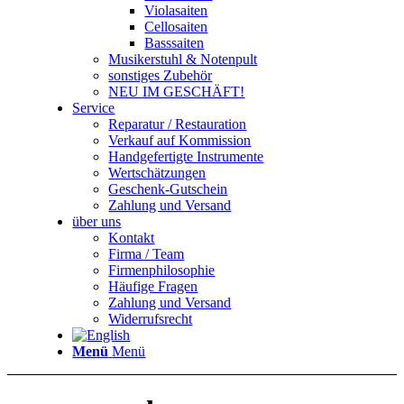
Violasaiten
Cellosaiten
Basssaiten
Musikerstuhl & Notenpult
sonstiges Zubehör
NEU IM GESCHÄFT!
Service
Reparatur / Restauration
Verkauf auf Kommission
Handgefertigte Instrumente
Wertschätzungen
Geschenk-Gutschein
Zahlung und Versand
über uns
Kontakt
Firma / Team
Firmenphilosophie
Häufige Fragen
Zahlung und Versand
Widerrufsrecht
Menü
Menü