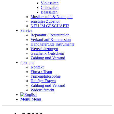
Violasaiten
Cellosaiten
Basssaiten
Musikerstuhl & Notenpult
sonstiges Zubehör
NEU IM GESCHÄFT!
Service
Reparatur / Restauration
Verkauf auf Kommission
Handgefertigte Instrumente
Wertschätzungen
Geschenk-Gutschein
Zahlung und Versand
über uns
Kontakt
Firma / Team
Firmenphilosophie
Häufige Fragen
Zahlung und Versand
Widerrufsrecht
Menü
Menü