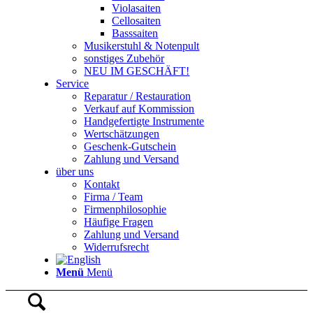
Violasaiten
Cellosaiten
Basssaiten
Musikerstuhl & Notenpult
sonstiges Zubehör
NEU IM GESCHÄFT!
Service
Reparatur / Restauration
Verkauf auf Kommission
Handgefertigte Instrumente
Wertschätzungen
Geschenk-Gutschein
Zahlung und Versand
über uns
Kontakt
Firma / Team
Firmenphilosophie
Häufige Fragen
Zahlung und Versand
Widerrufsrecht
Menü
Menü