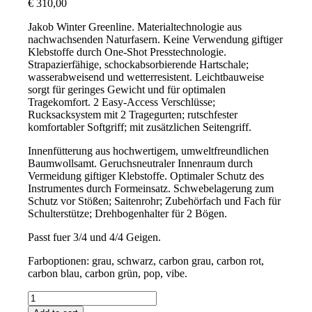
€
310,00
Jakob Winter Greenline. Materialtechnologie aus
nachwachsenden Naturfasern. Keine Verwendung giftiger
Klebstoffe durch One-Shot Presstechnologie.
Strapazierfähige, schockabsorbierende Hartschale;
wasserabweisend und wetterresistent. Leichtbauweise
sorgt für geringes Gewicht und für optimalen
Tragekomfort. 2 Easy-Access Verschlüsse;
Rucksacksystem mit 2 Tragegurten; rutschfester
komfortabler Softgriff; mit zusätzlichen Seitengriff.
Innenfütterung aus hochwertigem, umweltfreundlichen
Baumwollsamt. Geruchsneutraler Innenraum durch
Vermeidung giftiger Klebstoffe. Optimaler Schutz des
Instrumentes durch Formeinsatz. Schwebelagerung zum
Schutz vor Stößen; Saitenrohr; Zubehörfach und Fach für
Schulterstütze; Drehbogenhalter für 2 Bögen.
Passt fuer 3/4 und 4/4 Geigen.
Farboptionen: grau, schwarz, carbon grau, carbon rot,
carbon blau, carbon grün, pop, vibe.
JAKOB
WINTER