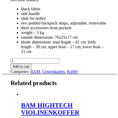
black fabric
side handle
slide for trolley
two padded backpack straps, adjustable, removable
three accessories front pockets
weight – 3 kg
outside dimensions: 76x25x17 cm
inside dimensions: total length – 61 cm; body
length – 39 cm; upper bout – 17 cm; lower bout –
21 cm
BAMTECH
GEIGENKASTEN
Add to cart
quantity
Categories:
BAM
,
Geigenkasten
,
Koffer
Related products
BAM HIGHTECH
VIOLINENKOFFER