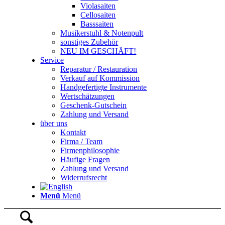
Violasaiten
Cellosaiten
Basssaiten
Musikerstuhl & Notenpult
sonstiges Zubehör
NEU IM GESCHÄFT!
Service
Reparatur / Restauration
Verkauf auf Kommission
Handgefertigte Instrumente
Wertschätzungen
Geschenk-Gutschein
Zahlung und Versand
über uns
Kontakt
Firma / Team
Firmenphilosophie
Häufige Fragen
Zahlung und Versand
Widerrufsrecht
Menü
Menü