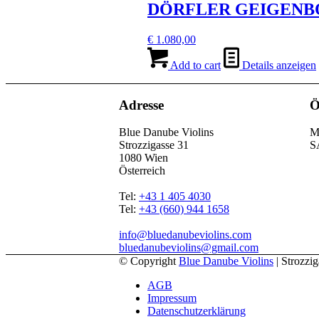
DÖRFLER GEIGEN
€
1.080,00
Add to cart
Details anzeigen
Adresse
Ö
Blue Danube Violins
M
Strozzigasse 31
S
1080 Wien
Österreich
Tel:
+43 1 405 4030
Tel:
+43 (660) 944 1658
info@bluedanubeviolins.com
bluedanubeviolins@gmail.com
© Copyright
Blue Danube Violins
| Strozzi
AGB
Impressum
Datenschutzerklärung