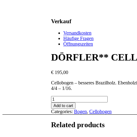
Verkauf
Versandkosten
Häufige Fragen
Öffnungszeiten
DÖRFLER** CEL
€
195,00
Cellobogen – besseres Brazilholz. Ebenholzf
4/4 – 1/16.
DÖRFLER**
CELLOBOGEN
Add to cart
quantity
Categories:
Bogen
,
Cellobogen
Related products