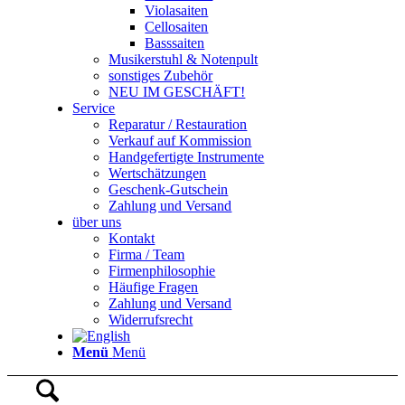
Violasaiten
Cellosaiten
Basssaiten
Musikerstuhl & Notenpult
sonstiges Zubehör
NEU IM GESCHÄFT!
Service
Reparatur / Restauration
Verkauf auf Kommission
Handgefertigte Instrumente
Wertschätzungen
Geschenk-Gutschein
Zahlung und Versand
über uns
Kontakt
Firma / Team
Firmenphilosophie
Häufige Fragen
Zahlung und Versand
Widerrufsrecht
Menü
Menü