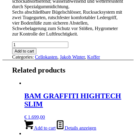
schockabsorbierend; wasserabweisend und wetterresistent
durch Spezialgummidichtung.
Sechs abschließbare Bügelschlösser, Rucksacksystem mit
zwei Tragegurten, rutschfester komfortabler Ledergriff,
vier Bodenfüße zum sicheren Abstellen,
Schwebelagerung zum Schutz vor Stößen, Hygrometer
zur Kontrolle der Luftfeuchtigkeit.
JAKOB
WINTER
Add to cart
EASTMAN
Categories:
Cellokasten
,
Jakob Winter
,
Koffer
quantity
Related products
BAM GRAFFITI HIGHTECH
SLIM
€
1.699,00
Add to cart
Details anzeigen