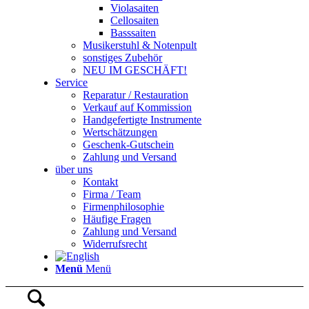
Violasaiten
Cellosaiten
Basssaiten
Musikerstuhl & Notenpult
sonstiges Zubehör
NEU IM GESCHÄFT!
Service
Reparatur / Restauration
Verkauf auf Kommission
Handgefertigte Instrumente
Wertschätzungen
Geschenk-Gutschein
Zahlung und Versand
über uns
Kontakt
Firma / Team
Firmenphilosophie
Häufige Fragen
Zahlung und Versand
Widerrufsrecht
Menü
Menü