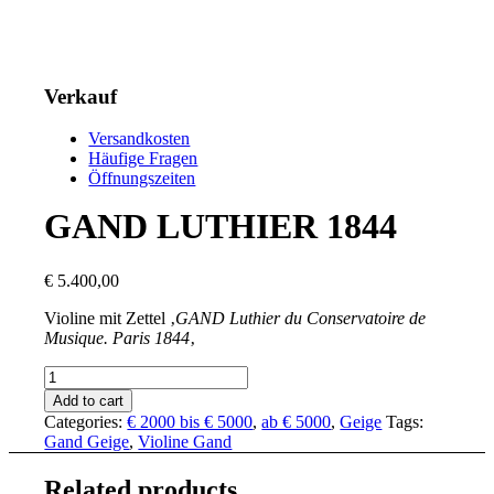
Verkauf
Versandkosten
Häufige Fragen
Öffnungszeiten
GAND LUTHIER 1844
€
5.400,00
Violine mit Zettel ‚
GAND Luthier du Conservatoire de
Musique. Paris 1844
‚
GAND
LUTHIER
Add to cart
1844
Categories:
€ 2000 bis € 5000
,
ab € 5000
,
Geige
Tags:
quantity
Gand Geige
,
Violine Gand
Related products