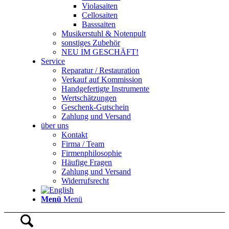
Violasaiten
Cellosaiten
Basssaiten
Musikerstuhl & Notenpult
sonstiges Zubehör
NEU IM GESCHÄFT!
Service
Reparatur / Restauration
Verkauf auf Kommission
Handgefertigte Instrumente
Wertschätzungen
Geschenk-Gutschein
Zahlung und Versand
über uns
Kontakt
Firma / Team
Firmenphilosophie
Häufige Fragen
Zahlung und Versand
Widerrufsrecht
Menü
Menü