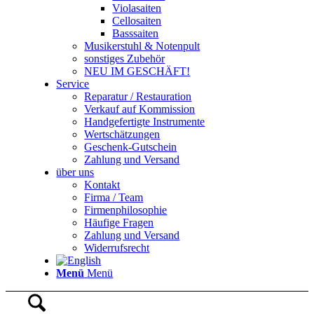
Violasaiten
Cellosaiten
Basssaiten
Musikerstuhl & Notenpult
sonstiges Zubehör
NEU IM GESCHÄFT!
Service
Reparatur / Restauration
Verkauf auf Kommission
Handgefertigte Instrumente
Wertschätzungen
Geschenk-Gutschein
Zahlung und Versand
über uns
Kontakt
Firma / Team
Firmenphilosophie
Häufige Fragen
Zahlung und Versand
Widerrufsrecht
Menü
Menü