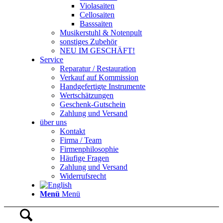
Violasaiten
Cellosaiten
Basssaiten
Musikerstuhl & Notenpult
sonstiges Zubehör
NEU IM GESCHÄFT!
Service
Reparatur / Restauration
Verkauf auf Kommission
Handgefertigte Instrumente
Wertschätzungen
Geschenk-Gutschein
Zahlung und Versand
über uns
Kontakt
Firma / Team
Firmenphilosophie
Häufige Fragen
Zahlung und Versand
Widerrufsrecht
Menü
Menü