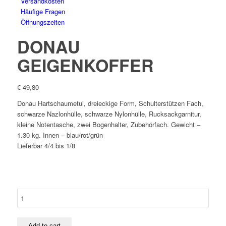
Versandkosten
Häufige Fragen
Öffnungszeiten
DONAU
GEIGENKOFFER
€
49,80
Donau Hartschaumetui, dreieckige Form, Schulterstützen Fach,
schwarze Nazlonhülle, schwarze Nylonhülle, Rucksackgarnitur,
kleine Notentasche, zwei Bogenhalter, Zubehörfach. Gewicht –
1.30 kg. Innen – blau/rot/grün
Lieferbar 4/4 bis 1/8
DONAU
GEIGENKOFFER
quantity
Add to cart