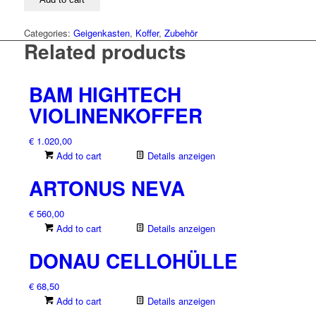
Categories:
Geigenkasten
,
Koffer
,
Zubehör
Related products
BAM HIGHTECH
VIOLINENKOFFER
€
1.020,00
Add to cart
Details anzeigen
ARTONUS NEVA
€
560,00
Add to cart
Details anzeigen
DONAU CELLOHÜLLE
€
68,50
Add to cart
Details anzeigen