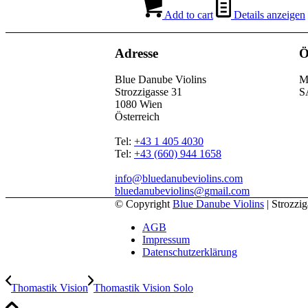
Add to cart
Details anzeigen
Adresse
Ö
Blue Danube Violins
M
Strozzigasse 31
S
1080 Wien
Österreich
Tel:
+43 1 405 4030
Tel:
+43 (660) 944 1658
info@bluedanubeviolins.com
bluedanubeviolins@gmail.com
© Copyright
Blue Danube Violins
| Strozzi
AGB
Impressum
Datenschutzerklärung
Thomastik Vision
Thomastik Vision Solo