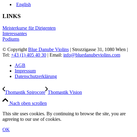
English
LINKS
Meisterkurse für Dirigenten
Interessantes
Podiums
© Copyright
Blue Danube Violins
| Strozzigasse 31, 1080 Wien |
Tel:
+43 (1) 405 40 30
| Email:
info@bluedanubeviolins.com
AGB
Impressum
Datenschutzerklärung
Thomastik Spirocore
Thomastik Vision
Nach oben scrollen
This site uses cookies. By continuing to browse the site, you are
agreeing to our use of cookies.
OK