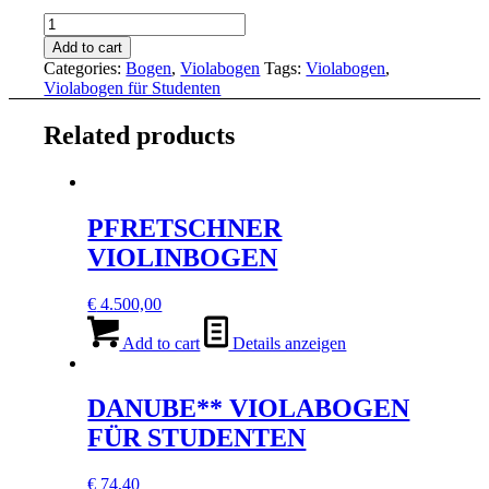
DANUBE***
VIOLABOGEN
Add to cart
FÜR
Categories:
Bogen
,
Violabogen
Tags:
Violabogen
,
STUDENTEN
Violabogen für Studenten
quantity
Related products
PFRETSCHNER
VIOLINBOGEN
€
4.500,00
Add to cart
Details anzeigen
DANUBE** VIOLABOGEN
FÜR STUDENTEN
€
74,40