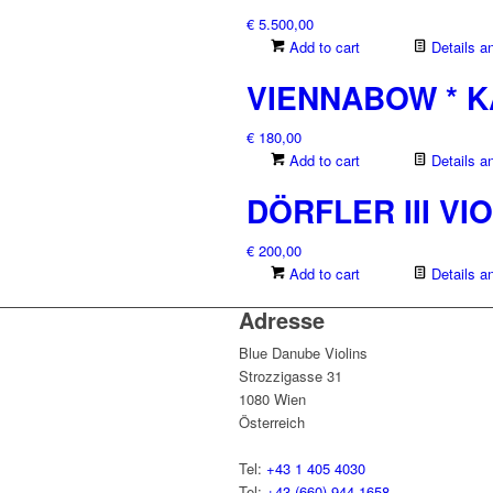
€
5.500,00
Add to cart
Details a
VIENNABOW * 
€
180,00
Add to cart
Details a
DÖRFLER III V
€
200,00
Add to cart
Details a
Adresse
Blue Danube Violins
Strozzigasse 31
1080 Wien
Österreich
Tel:
+43 1 405 4030
Tel:
+43 (660) 944 1658