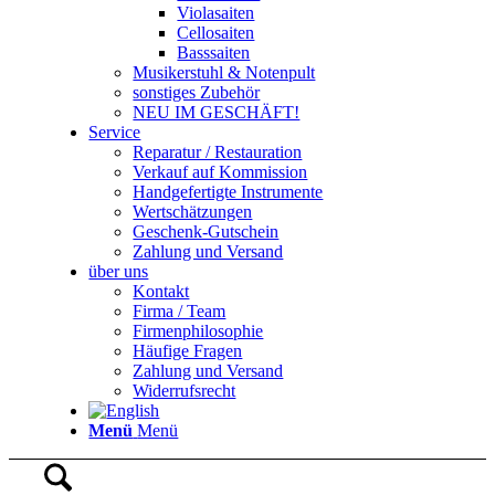
Violasaiten
Cellosaiten
Basssaiten
Musikerstuhl & Notenpult
sonstiges Zubehör
NEU IM GESCHÄFT!
Service
Reparatur / Restauration
Verkauf auf Kommission
Handgefertigte Instrumente
Wertschätzungen
Geschenk-Gutschein
Zahlung und Versand
über uns
Kontakt
Firma / Team
Firmenphilosophie
Häufige Fragen
Zahlung und Versand
Widerrufsrecht
Menü
Menü