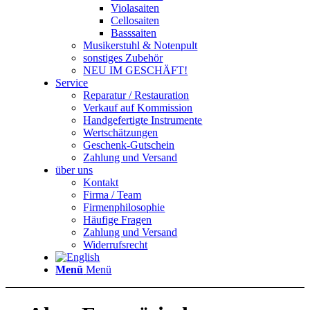
Violasaiten
Cellosaiten
Basssaiten
Musikerstuhl & Notenpult
sonstiges Zubehör
NEU IM GESCHÄFT!
Service
Reparatur / Restauration
Verkauf auf Kommission
Handgefertigte Instrumente
Wertschätzungen
Geschenk-Gutschein
Zahlung und Versand
über uns
Kontakt
Firma / Team
Firmenphilosophie
Häufige Fragen
Zahlung und Versand
Widerrufsrecht
Menü
Menü