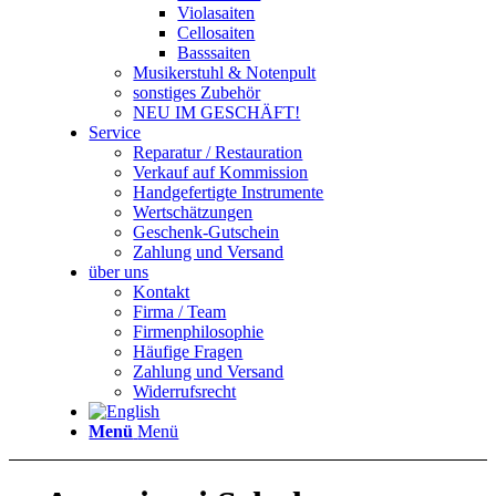
Violasaiten
Cellosaiten
Basssaiten
Musikerstuhl & Notenpult
sonstiges Zubehör
NEU IM GESCHÄFT!
Service
Reparatur / Restauration
Verkauf auf Kommission
Handgefertigte Instrumente
Wertschätzungen
Geschenk-Gutschein
Zahlung und Versand
über uns
Kontakt
Firma / Team
Firmenphilosophie
Häufige Fragen
Zahlung und Versand
Widerrufsrecht
Menü
Menü