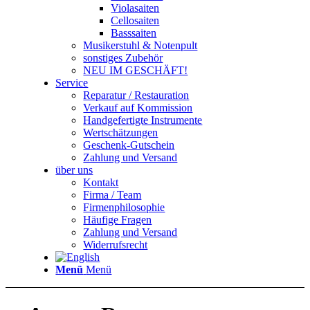
Violasaiten
Cellosaiten
Basssaiten
Musikerstuhl & Notenpult
sonstiges Zubehör
NEU IM GESCHÄFT!
Service
Reparatur / Restauration
Verkauf auf Kommission
Handgefertigte Instrumente
Wertschätzungen
Geschenk-Gutschein
Zahlung und Versand
über uns
Kontakt
Firma / Team
Firmenphilosophie
Häufige Fragen
Zahlung und Versand
Widerrufsrecht
Menü
Menü