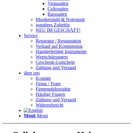
Violasaiten
Cellosaiten
Basssaiten
Musikerstuhl & Notenpult
sonstiges Zubehör
NEU IM GESCHÄFT!
Service
Reparatur / Restauration
Verkauf auf Kommission
Handgefertigte Instrumente
Wertschätzungen
Geschenk-Gutschein
Zahlung und Versand
über uns
Kontakt
Firma / Team
Firmenphilosophie
Häufige Fragen
Zahlung und Versand
Widerrufsrecht
Menü
Menü