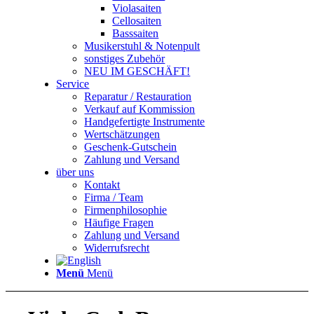
Violasaiten
Cellosaiten
Basssaiten
Musikerstuhl & Notenpult
sonstiges Zubehör
NEU IM GESCHÄFT!
Service
Reparatur / Restauration
Verkauf auf Kommission
Handgefertigte Instrumente
Wertschätzungen
Geschenk-Gutschein
Zahlung und Versand
über uns
Kontakt
Firma / Team
Firmenphilosophie
Häufige Fragen
Zahlung und Versand
Widerrufsrecht
Menü
Menü