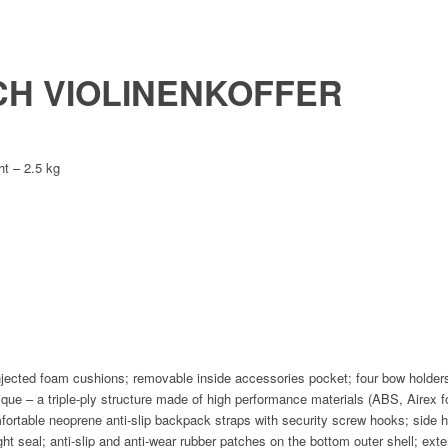
CH VIOLINENKOFFER
ht –
2.5
kg
njected foam cushions; removable inside accessories pocket; four bow holders
ue – a triple-ply structure made of high performance materials (ABS, Airex 
omfortable neoprene anti-slip backpack straps with security screw hooks; side
ht seal; anti-slip and anti-wear rubber patches on the bottom outer shell; ex