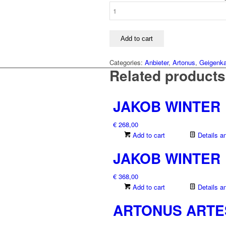
BAM
HIGHTECH
VIOLINENKOFFER
quantity
Add to cart
Categories:
Anbieter
,
Artonus
,
Geigenk
Related products
JAKOB WINTER
€
268,00
Add to cart
Details a
JAKOB WINTER
€
368,00
Add to cart
Details a
ARTONUS ART