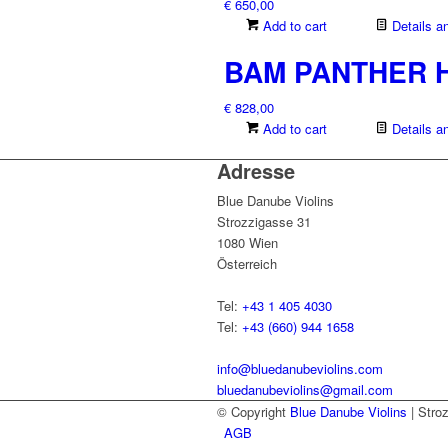
€
650,00
Add to cart
Details a
BAM PANTHER 
€
828,00
Add to cart
Details a
Adresse
Blue Danube Violins
Strozzigasse 31
1080 Wien
Österreich
Tel:
+43 1 405 4030
Tel:
+43 (660) 944 1658
info@bluedanubeviolins.com
bluedanubeviolins@gmail.com
© Copyright
Blue Danube Violins
| Stro
AGB