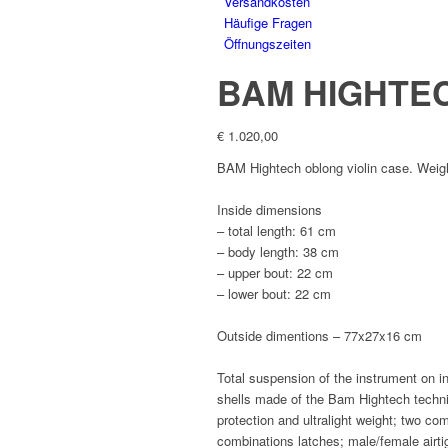
Versandkosten
Häufige Fragen
Öffnungszeiten
BAM HIGHTE
€
1.020,00
BAM Hightech oblong violin case. Weig
Inside dimensions
– total length: 61 cm
– body length: 38 cm
– upper bout: 22 cm
– lower bout: 22 cm
Outside dimentions –
77x27x16 cm
Total suspension of the instrument on i
shells made of the Bam Hightech techniq
protection and ultralight weight; two c
combinations latches; male/female airtig