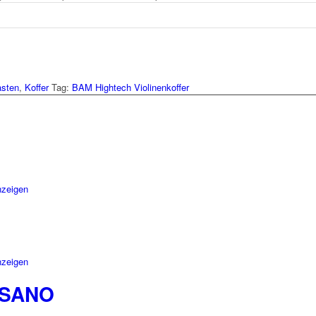
asten
,
Koffer
Tag:
BAM Hightech Violinenkoffer
nzeigen
nzeigen
ESANO