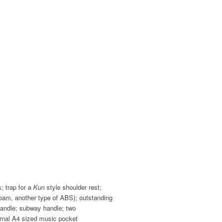
; trap for a
Kun
style shoulder rest;
foam, another type of ABS); outstanding
 handle; subway handle; two
ternal A4 sized music pocket