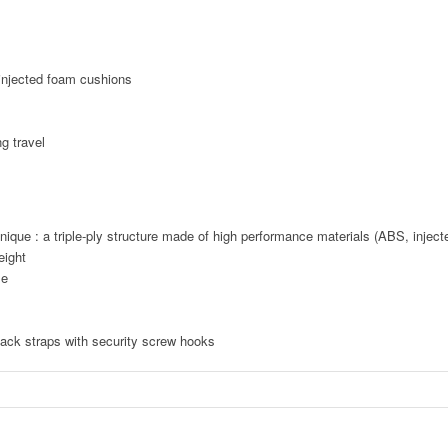
 injected foam cushions
g travel
ique : a triple-ply structure made of high performance materials (ABS, injec
eight
le
pack straps with security screw hooks