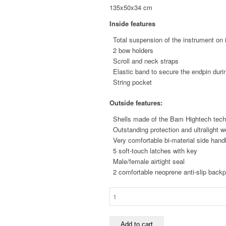
135x50x34 cm
Inside features
Total suspension of the instrument on
2 bow holders
Scroll and neck straps
Elastic band to secure the endpin durin
String pocket
Outside features
:
Shells made of the Bam Hightech techn
Outstanding protection and ultralight w
Very comfortable bi-material side hand
5 soft-touch latches with key
Male/female airtight seal
2 comfortable neoprene anti-slip back
BAM
GRAFFITI
HIGHTECH
SLIM
Add to cart