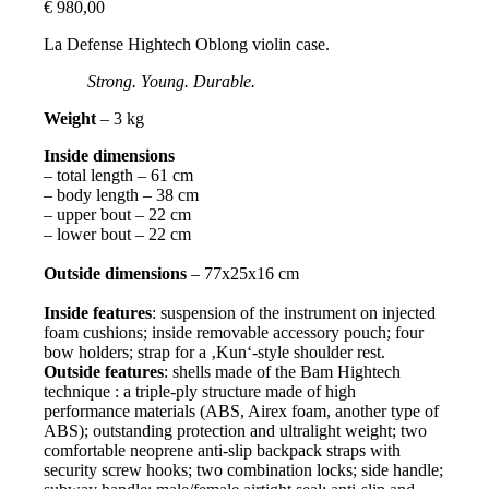
€
980,00
La Defense Hightech Oblong violin case.
Strong. Young. Durable.
Weight
–
3
kg
Inside dimensions
– total length – 61 cm
– body length – 38 cm
– upper bout – 22 cm
– lower bout – 22 cm
Outside dimensions
–
77x25x16 cm
Inside features
: s
uspension of the instrument on injected
foam cushions; inside removable accessory pouch; four
bow holders; strap for a ‚Kun‘-style shoulder rest.
Outside features
: s
hells made of the Bam Hightech
technique : a triple-ply structure made of high
performance materials (ABS, Airex foam, another type of
ABS); outstanding protection and ultralight weight; two
comfortable neoprene anti-slip backpack straps with
security screw hooks; two combination locks; side handle;