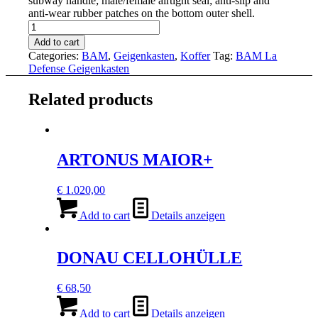
subway handle; male/female airtight seal; anti-slip and
anti-wear rubber patches on the bottom outer shell.
BAM
LA
Add to cart
DEFENSE
Categories:
BAM
,
Geigenkasten
,
Koffer
Tag:
BAM La
HIGHTECH
Defense Geigenkasten
GEIGEINKASTEN
quantity
Related products
ARTONUS MAIOR+
€
1.020,00
Add to cart
Details anzeigen
DONAU CELLOHÜLLE
€
68,50
Add to cart
Details anzeigen