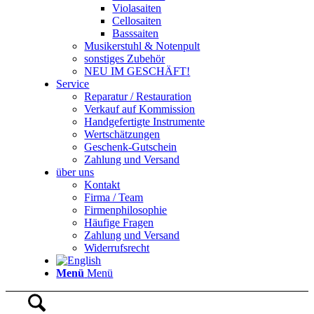
Violasaiten
Cellosaiten
Basssaiten
Musikerstuhl & Notenpult
sonstiges Zubehör
NEU IM GESCHÄFT!
Service
Reparatur / Restauration
Verkauf auf Kommission
Handgefertigte Instrumente
Wertschätzungen
Geschenk-Gutschein
Zahlung und Versand
über uns
Kontakt
Firma / Team
Firmenphilosophie
Häufige Fragen
Zahlung und Versand
Widerrufsrecht
Menü
Menü