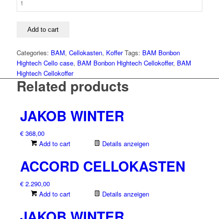
BONBON
HIGHTECH
CELLOKASTEN
Add to cart
quantity
Categories:
BAM
,
Cellokasten
,
Koffer
Tags:
BAM Bonbon
Hightech Cello case
,
BAM Bonbon Hightech Cellokoffer
,
BAM
Hightech Cellokoffer
Related products
JAKOB WINTER
€
368,00
Add to cart
Details anzeigen
ACCORD CELLOKASTEN
€
2.290,00
Add to cart
Details anzeigen
JAKOB WINTER