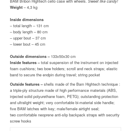
BAM Bnbon Hightech cello case with wheels.
Sweet like candy!
Weight
–
4,3 kg
Inside dimensions
– t
otal length – 131 cm
– body length – 80 cm
– upper bout – 37 cm
– lower bout – 45 cm
Outside dimensions –
133x50x30 cm
Inside features –
t
otal suspension of the instrument on injected
foam cushions; two bow holders; scroll and neck straps; elastic
band to secure the endpin during travel; string pocket
Outside features
–
s
hells made of the Bam Hightech technique :
a triple-ply structure made of high performance materials (ABS,
injected solid polyurethane foam, PETG); outstanding protection
and ultralight weight; very comfortable bi-material side handle;
five BAM latches with key; male/female airtight seal;
two comfortable neoprene anti-slip backpack straps with security
screw hooks
BAM