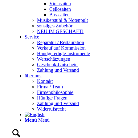
Violasaiten
Cellosaiten
Basssaiten
Musikerstuhl & Notenpult
sonstiges Zubehör
NEU IM GESCHÄFT!
Service
Reparatur / Restauration
Verkauf auf Kommission
Handgefertigte Instrumente
Wertschätzungen
Geschenk-Gutschein
Zahlung und Versand
über uns
Kontakt
Firma / Team
Firmenphilosophie
Häufige Fragen
Zahlung und Versand
Widerrufsrecht
Menü
Menü