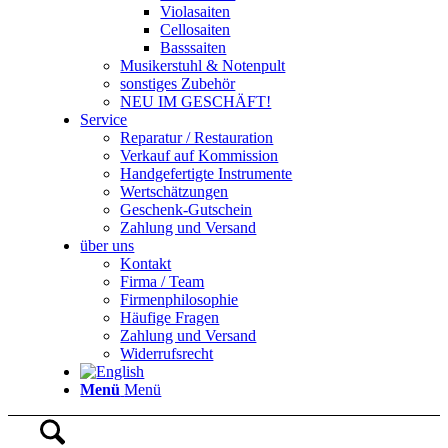
Violasaiten
Cellosaiten
Basssaiten
Musikerstuhl & Notenpult
sonstiges Zubehör
NEU IM GESCHÄFT!
Service
Reparatur / Restauration
Verkauf auf Kommission
Handgefertigte Instrumente
Wertschätzungen
Geschenk-Gutschein
Zahlung und Versand
über uns
Kontakt
Firma / Team
Firmenphilosophie
Häufige Fragen
Zahlung und Versand
Widerrufsrecht
Menü
Menü