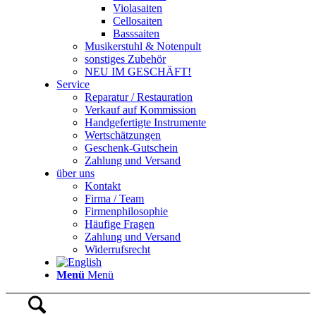
Violasaiten
Cellosaiten
Basssaiten
Musikerstuhl & Notenpult
sonstiges Zubehör
NEU IM GESCHÄFT!
Service
Reparatur / Restauration
Verkauf auf Kommission
Handgefertigte Instrumente
Wertschätzungen
Geschenk-Gutschein
Zahlung und Versand
über uns
Kontakt
Firma / Team
Firmenphilosophie
Häufige Fragen
Zahlung und Versand
Widerrufsrecht
Menü
Menü