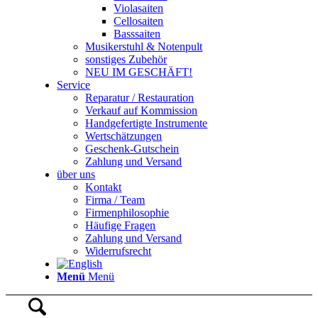
Violasaiten
Cellosaiten
Basssaiten
Musikerstuhl & Notenpult
sonstiges Zubehör
NEU IM GESCHÄFT!
Service
Reparatur / Restauration
Verkauf auf Kommission
Handgefertigte Instrumente
Wertschätzungen
Geschenk-Gutschein
Zahlung und Versand
über uns
Kontakt
Firma / Team
Firmenphilosophie
Häufige Fragen
Zahlung und Versand
Widerrufsrecht
Menü
Menü