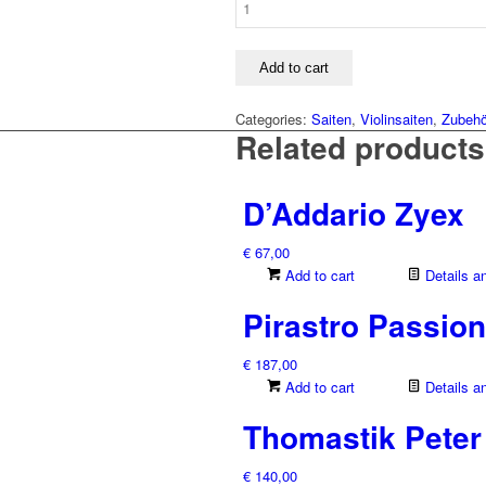
Evah
Pirazzi
quantity
Add to cart
Categories:
Saiten
,
Violinsaiten
,
Zubehö
Related products
D’Addario Zyex
€
67,00
Add to cart
Details a
Pirastro Passio
€
187,00
Add to cart
Details a
Thomastik Peter 
€
140,00