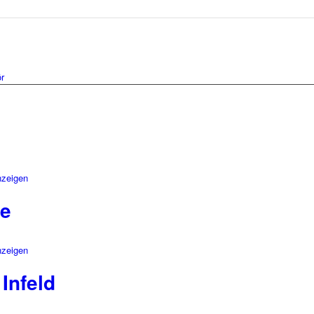
r
nzeigen
ne
nzeigen
Infeld