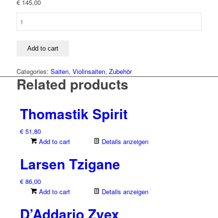
€
145,00
Pirastro
Wondertone
Solo
quantity
Add to cart
Categories:
Saiten
,
Violinsaiten
,
Zubehör
Related products
Thomastik Spirit
€
51,80
Add to cart
Details anzeigen
Larsen Tzigane
€
86,00
Add to cart
Details anzeigen
D’Addario Zyex