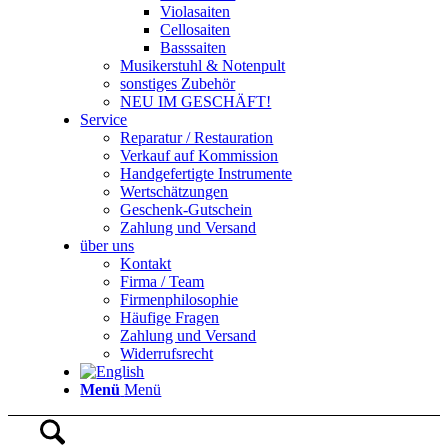
Violasaiten
Cellosaiten
Basssaiten
Musikerstuhl & Notenpult
sonstiges Zubehör
NEU IM GESCHÄFT!
Service
Reparatur / Restauration
Verkauf auf Kommission
Handgefertigte Instrumente
Wertschätzungen
Geschenk-Gutschein
Zahlung und Versand
über uns
Kontakt
Firma / Team
Firmenphilosophie
Häufige Fragen
Zahlung und Versand
Widerrufsrecht
Menü
Menü