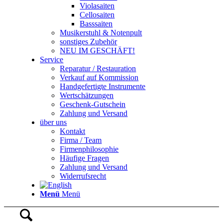
Violasaiten
Cellosaiten
Basssaiten
Musikerstuhl & Notenpult
sonstiges Zubehör
NEU IM GESCHÄFT!
Service
Reparatur / Restauration
Verkauf auf Kommission
Handgefertigte Instrumente
Wertschätzungen
Geschenk-Gutschein
Zahlung und Versand
über uns
Kontakt
Firma / Team
Firmenphilosophie
Häufige Fragen
Zahlung und Versand
Widerrufsrecht
Menü
Menü