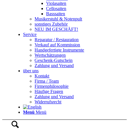
Violasaiten
Cellosaiten
Basssaiten
Musikerstuhl & Notenpult
sonstiges Zubehör
NEU IM GESCHÄFT!
Service
Reparatur / Restauration
Verkauf auf Kommission
Handgefertigte Instrumente
Wertschätzungen
Geschenk-Gutschein
Zahlung und Versand
über uns
Kontakt
Firma / Team
Firmenphilosophie
Häufige Fragen
Zahlung und Versand
Widerrufsrecht
Menü
Menü