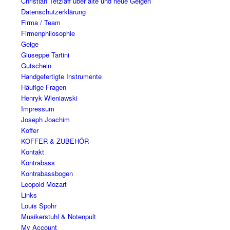
Christian Tetzlaff über alte und neue Geigen
Datenschutzerklärung
Firma / Team
Firmenphilosophie
Geige
Giuseppe Tartini
Gutschein
Handgefertigte Instrumente
Häufige Fragen
Henryk Wieniawski
Impressum
Joseph Joachim
Koffer
KOFFER & ZUBEHÖR
Kontakt
Kontrabass
Kontrabassbogen
Leopold Mozart
Links
Louis Spohr
Musikerstuhl & Notenpult
My Account