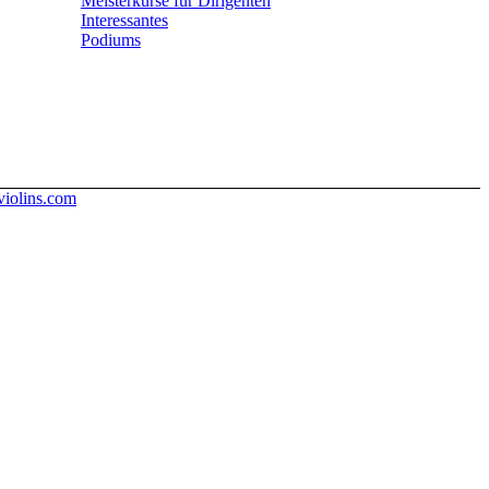
Meisterkurse für Dirigenten
Interessantes
Podiums
iolins.com