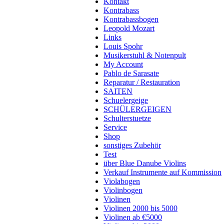
Kontakt
Kontrabass
Kontrabassbogen
Leopold Mozart
Links
Louis Spohr
Musikerstuhl & Notenpult
My Account
Pablo de Sarasate
Reparatur / Restauration
SAITEN
Schuelergeige
SCHÜLERGEIGEN
Schulterstuetze
Service
Shop
sonstiges Zubehör
Test
über Blue Danube Violins
Verkauf Instrumente auf Kommission
Violabogen
Violinbogen
Violinen
Violinen 2000 bis 5000
Violinen ab €5000