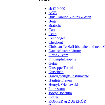
ab €10.000
AGB
Blue Danube Violins – Wien
Bogen
Bratsche
Cart
Cello
Cellobogen
Checkout
Christian Tetzlaff über alte und neue 
Datenschutzerklärung
Firma / Team
Firmenphilosophie
Geige
Giuseppe Tartini
Gutschein
Handgefertigte Instrumente
Häufige Fragen
Henryk Wieniawski
Impressum
Joseph Joachim
Koffer
KOFFER & ZUBEHÖR