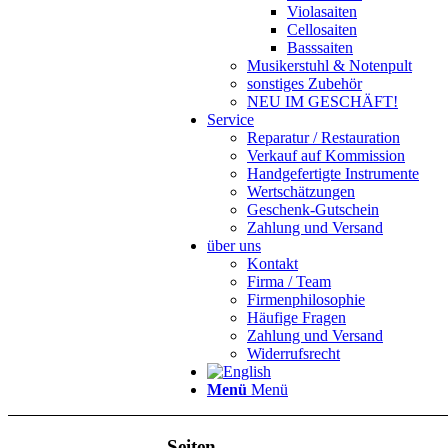
Violasaiten
Cellosaiten
Basssaiten
Musikerstuhl & Notenpult
sonstiges Zubehör
NEU IM GESCHÄFT!
Service
Reparatur / Restauration
Verkauf auf Kommission
Handgefertigte Instrumente
Wertschätzungen
Geschenk-Gutschein
Zahlung und Versand
über uns
Kontakt
Firma / Team
Firmenphilosophie
Häufige Fragen
Zahlung und Versand
Widerrufsrecht
Menü
Menü
Seiten